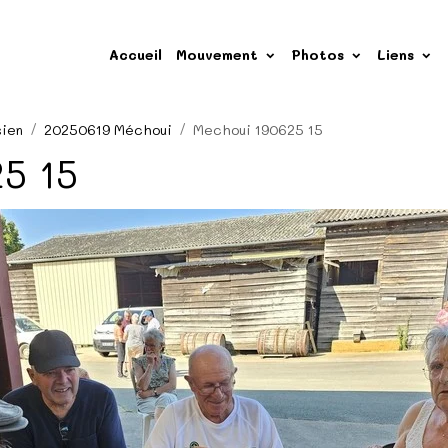
Accueil
Mouvement
Photos
Liens
sien
20250619 Méchoui
Mechoui 190625 15
5 15