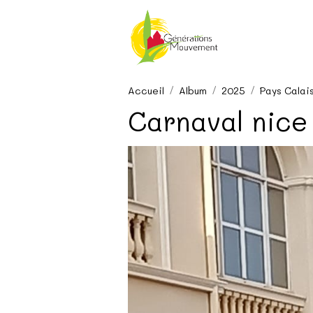
Accueil
Album
2025
Pays Calai
Carnaval nice